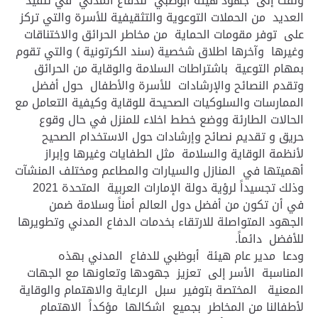
ولفت إلى جهود هيئة أبوظبي للدفاع المدني في تنفيذ
العديد من الحملات التوعوية والتثقيفية للأسرة والتي تركز
على توفر مقومات الحماية من مخاطر الحرائق والاختناقات
وغيرها وآخرها اطلاق شخصية (سند الكرتونية ) والتي تقوم
بمهام التوعية باشتراطات السلامة والوقاية من الحرائق
وتقدم النصائح والإرشادات للأسرة والأطفال حول أفضل
الممارسات والسلوكيات الصحيحة للوقاية وكيفية التعامل مع
الحالات الطارئة ووضع خطط اخلاء للمنزل في حال وقوع
حريق و تقديم نصائح وإرشادات حول الاستخدام الصحيح
لأنظمة الوقاية والسلامة مثل الطفايات وغيرها وإبراز
أهميتها في المنازل والسيارات والمطاعم ومختلف المنشآت
وذلك تجسيداً لرؤية دولة الإمارات العربية المتحدة 2021
في أن تكون من أفضل دول العالم أمناً وسلامة ضمن
الجهود المتواصلة للارتقاء بخدمات الدفاع المدني وتطويرها
للأفضل دائماً.
ودعا مدير عام هيئة أبوظبي للدفاع المدني بهذه
المناسبة الأسر إلى تعزيز جهودها وتعاونها مع الجهات
المعنية المختصة بتوفير سبل الرعاية والاهتمام والوقاية
لأطفالنا من المخاطر بجميع اشكالها مؤكداً الاهتمام